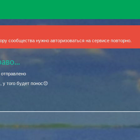
ру сообщества нужно авторизоваться на сервисе повторно.
аво...
й отправлено
, у того будет понос😔