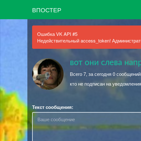
ВПОСТЕР
Ошибка VK API #5
Недействительный access_token! Администрато
вот они слева напр
Всего 7, за сегодня 0 сообщени
кто не подписан на уведомления
Текст сообщения: