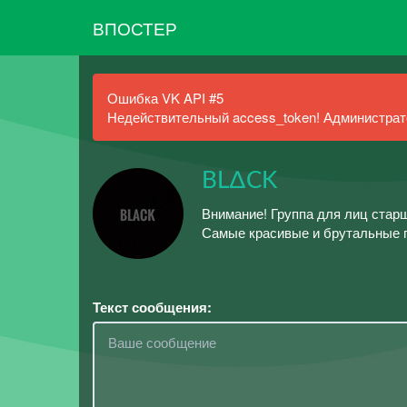
ВПОСТЕР
Ошибка VK API #5
Недействительный access_token! Администрато
BL∆CK
Внимание! Группа для лиц старше
Самые красивые и брутальные 
Текст сообщения: