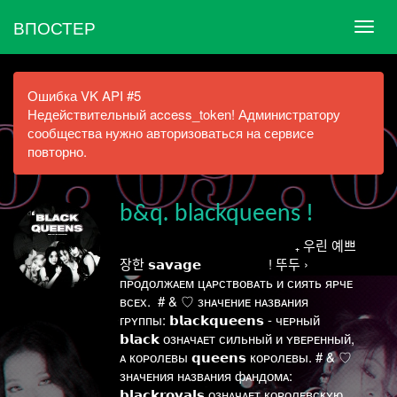
ВПОСТЕР
Ошибка VK API #5
Недействительный access_token! Администратору
сообщества нужно авторизоваться на сервисе
повторно.
ㅤㅤb&q. blackqueens !
ᅠ ᅠ ᅠ ᅠ ᅠ ᅠ ᅠ ᅠ ᅠ ᅠ ㅤ ₊ 우린 예쁘
장한 𝘀𝗮𝘃𝗮𝗴𝗲 ᅠ ᅠ ᅠ ᅠ ! 뚜두 ›
пᴘодолжᴀᴇм цᴀᴘствовᴀть и сиять яᴘчᴇ
всᴇх. ㅤㅤ ㅤㅤㅤ# & ♡ знᴀчᴇниᴇ нᴀзвᴀния
гᴘʏппы: 𝗯𝗹𝗮𝗰𝗸𝗾𝘂𝗲𝗲𝗻𝘀 - чᴇᴘный
𝗯𝗹𝗮𝗰𝗸 ознᴀчᴀᴇт сильный и ʏвᴇᴘᴇнный,
ᴀ коᴘолᴇвы 𝗾𝘂𝗲𝗲𝗻𝘀 коᴘолᴇвы. ㅤㅤㅤ# & ♡
знᴀчᴇния нᴀзвᴀния фᴀндомᴀ:
𝗯𝗹𝗮𝗰𝗸𝗿𝗼𝘆𝗮𝗹𝘀 ознᴀчᴀᴇт коᴘолᴇвскʏю