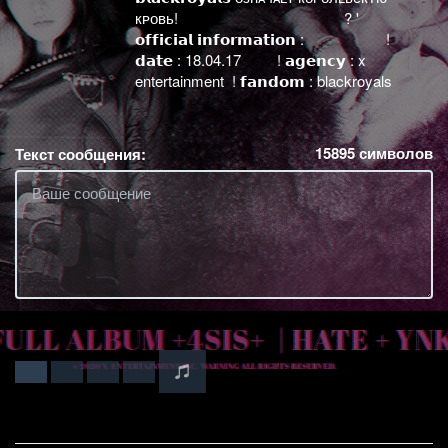
кᴘовь! ᅠ ᅠ ᅠ ᅠ ᅠ ᅠ ᅠ ᅠ ㅤ ? '
𝗼𝗳𝗳𝗶𝗰𝗶𝗮𝗹 𝗶𝗻𝗳𝗼𝗿𝗺𝗮𝘁𝗶𝗼𝗻 : ㅤㅤㅤ ㅤㅤ !
𝗱𝗮𝘁𝗲 : 18.04.17 ㅤㅤ ! 𝗮𝗴𝗲𝗻𝗰𝘆 : x
entertainment ㅤ ㅤ! 𝗳𝗮𝗻𝗱𝗼𝗺 : blackroyals ㅤㅤ ㅤㅤ
15895
символов
Текст сообщения: