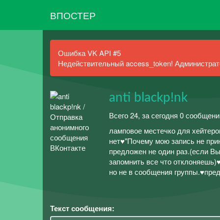
ВПОСТЕР
Ошибка VK API #5
Недействительный access_token! Администрато
anti blackp!nk
Всего 24, за сегодня 0 сообщени
ламповое местечко для хейтеров----
нет♥"Почему мою запись не прин
предложен не один раз.(если Вы
запомнить все что отклоняешь)♥
но не в сообщения группы.♥пре
Текст сообщения: