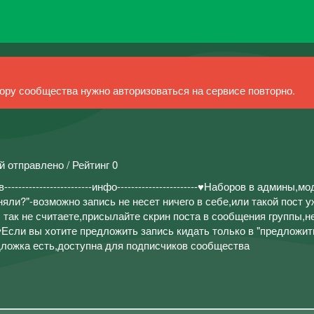
ру сообщества нужно авторизоваться на сервисе повторно.
й отправлено / Рейтинг 0
---------------------инфо-----------------------♥Наборов в админы,м
яли?"-возможно запись не несет ничего в себе,или такой пост 
 так не считаете,присылайте скрин поста в сообщения группы,
Если вы хотите предложить запись кидать только в "предложит
дложка есть,доступна для подписчиков сообщества