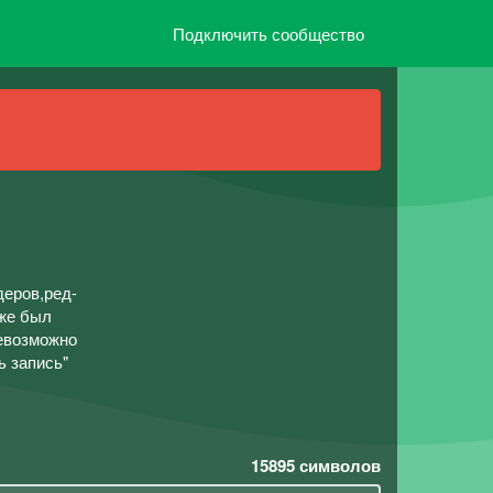
Подключить сообщество
одеров,ред-
уже был
невозможно
ь запись"
15895
символов