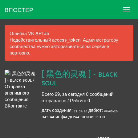
ВПОСТЕР
Ошибка VK API #5
Недействительный access_token! Администратору
сообщества нужно авторизоваться на сервисе
повторно.
[ 黑色的灵魂 ] - ʙʟᴀᴄᴋ
sᴏᴜʟ
Всего 29, за сегодня 0 сообщений
отправлено / Рейтинг 0
дᴀᴛᴀ ᴄᴏɜдᴀния: ₂₁.₀₄.₂₀ дᴇбюᴛ: ₀₈.₀₅.₂₀
нᴀɜʙᴀниᴇ ɸᴀндᴏʍᴀ: нᴇизвᴇстно