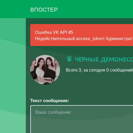
ВПОСТЕР
Ошибка VK API #5
Недействительный access_token! Администрато
♛ чᴇᴘныᴇ дᴇмонᴇс
Всего 3, за сегодня 0 сообщений
Текст сообщения: