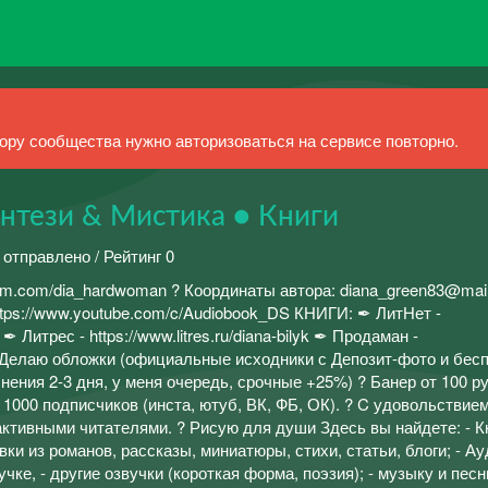
ру сообщества нужно авторизоваться на сервисе повторно.
нтези & Мистика ● Книги
 отправлено / Рейтинг 0
ram.com/dia_hardwoman ? Координаты автора: diana_green83@mail
 https://www.youtube.com/c/Audiobook_DS КНИГИ: ✒ ЛитНет -
43 ✒ Литрес - https://www.litres.ru/diana-bilyk ✒ Продаман -
 ? Делаю обложки (официальные исходники с Депозит-фото и бес
лнения 2-3 дня, у меня очередь, срочные +25%) ? Банер от 100 р
1000 подписчиков (инста, ютуб, ВК, ФБ, ОК). ? C удовольстви
ктивными читателями. ? Рисую для души Здесь вы найдете: - К
вки из романов, рассказы, миниатюры, стихи, статьи, блоги; - Ау
чке, - другие озвучки (короткая форма, поэзия); - музыку и песни