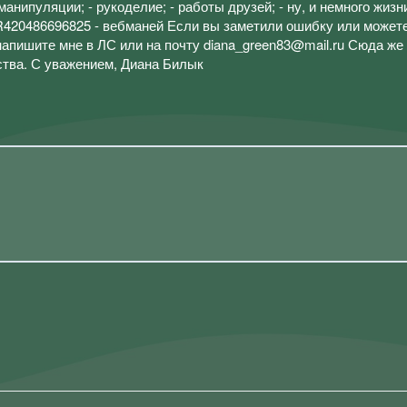
анипуляции; - рукоделие; - работы друзей; - ну, и немного жизн
 R420486696825 - вебманей Если вы заметили ошибку или может
напишите мне в ЛС или на почту diana_green83@mail.ru Сюда же
ства. С уважением, Диана Билык