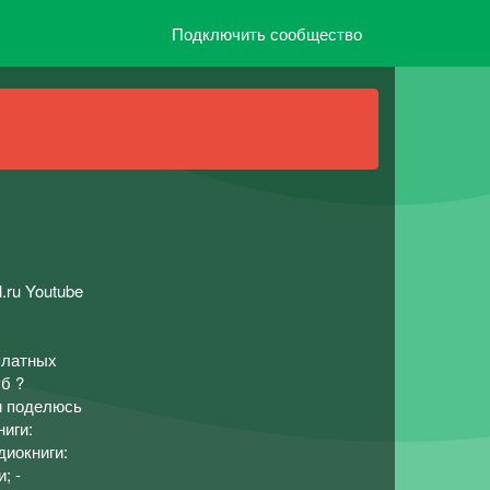
Подключить сообщество
.ru Youtube
платных
уб ?
ем поделюсь
ниги:
диокниги:
; -