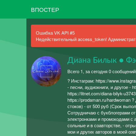
ВПОСТЕР
Ошибка VK API #5
Недействительный access_token! Администрато
Диана Билык ● Фэ
Всего 1, за сегодня 0 сообщений
? Инстаграм: https://www.instag
- песни, аудиокниги, и другое -
https://litnet.com/diana-bilyk-u37
https://prodaman.ru/hardwoman
стоков) - от 500 руб (Срок выпо
Сотрудничаю с букблогерами от 
электронками и промокодами с а
сольные и в соавторстве, - отры
мои и других авторов в моей озву