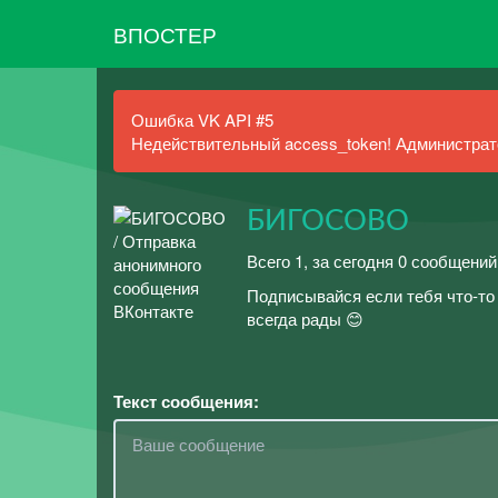
ВПОСТЕР
Ошибка VK API #5
Недействительный access_token! Администрато
БИГОСОВО
Всего 1, за сегодня 0 сообщени
Подписывайся если тебя что-то 
всегда рады 😊
Текст сообщения: