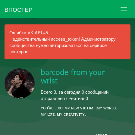
ВПОСТЕР
Ошибка VK API #5
Недействительный access_token! Администратору
сообщества нужно авторизоваться на сервисе
повторно.
barcode from your
wrist
Всего 3, за сегодня 0 сообщений
отправлено / Рейтинг 0
ʏᴏᴜ'ʀᴇ ᴊᴜsᴛ ᴍʏ ɴᴇᴡ ᴠɪᴄᴛɪᴍ ;;ᴍʏ ᴡᴏʀʟᴅ.
ᴍʏ ʟɪꜰᴇ. ᴍʏ ᴄʀᴇᴀᴛɪᴠɪᴛʏ.