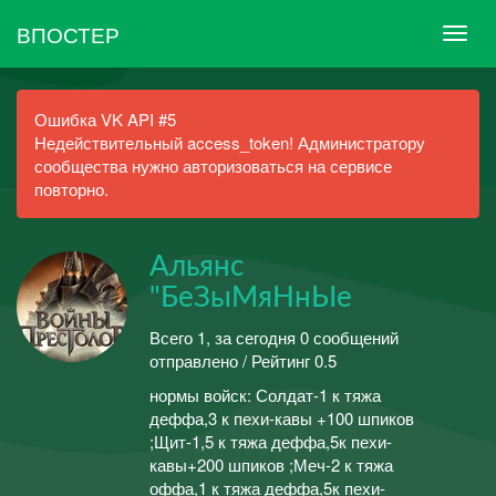
ВПОСТЕР
Ошибка VK API #5
Недействительный access_token! Администратору
сообщества нужно авторизоваться на сервисе
повторно.
Альянс
"БеЗыМяНнЫе
Всего 1, за сегодня 0 сообщений
отправлено / Рейтинг 0.5
нормы войск: Солдат-1 к тяжа
деффа,3 к пехи-кавы +100 шпиков
;Щит-1,5 к тяжа деффа,5к пехи-
кавы+200 шпиков ;Меч-2 к тяжа
оффа,1 к тяжа деффа,5к пехи-