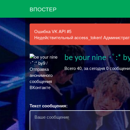
ВПОСТЕР
Ошибка VK API #5
Недействительный access_token! Администрато
be your nine ･ﾟ:* b
Всего 40, за сегодня 0 сообщени
Текст сообщения: