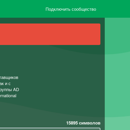
Подключить сообщество
тавщиков
ак и с
группы AD
national
15895
символов