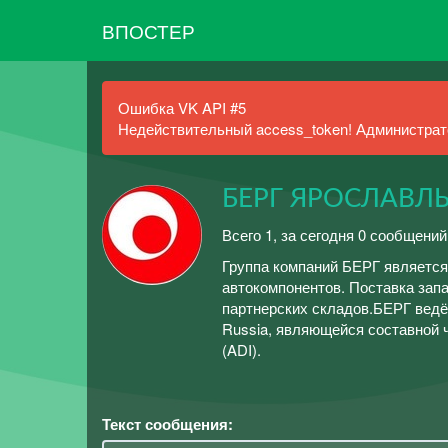
ВПОСТЕР
Ошибка VK API #5
Недействительный access_token! Администрато
БЕРГ ЯРОСЛАВЛ
Всего 1, за сегодня 0 сообщений
Группа компаний БЕРГ являетс
автокомпонентов. Поставка запа
партнерских складов.БЕРГ ведёт
Russia, являющейся составной ча
(ADI).
Текст сообщения: