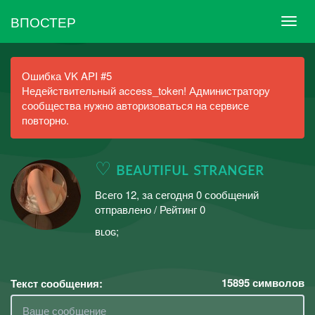
ВПОСТЕР
Ошибка VK API #5
Недействительный access_token! Администратору
сообщества нужно авторизоваться на сервисе
повторно.
♡ ʙᴇᴀᴜᴛɪꜰᴜʟ sᴛʀᴀɴɢᴇʀ
Всего 12, за сегодня 0 сообщений
отправлено / Рейтинг 0
ʙʟᴏɢ;
15895
символов
Текст сообщения: