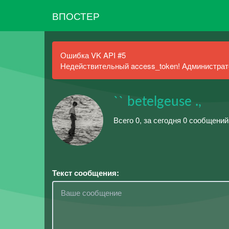
ВПОСТЕР
Ошибка VK API #5
Недействительный access_token! Администрато
`` betelgeuse .,
Всего 0, за сегодня 0 сообщени
Текст сообщения: