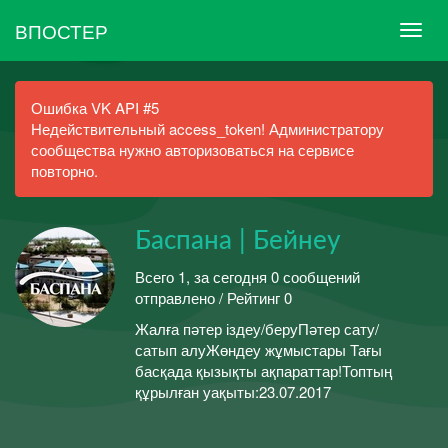
ВПОСТЕР
Ошибка VK API #5
Недействительный access_token! Администратору
сообщества нужно авторизоваться на сервисе
повторно.
Баспана | Бейнеу
Всего 1, за сегодня 0 сообщений
отправлено / Рейтинг 0
Жалға пәтер іздеу/беруПәтер сату/
сатып алуЖөндеу жұмыстары Тағы
басқада қызықты ақпараттар!Топтың
құрылған уақыты:23.07.2017