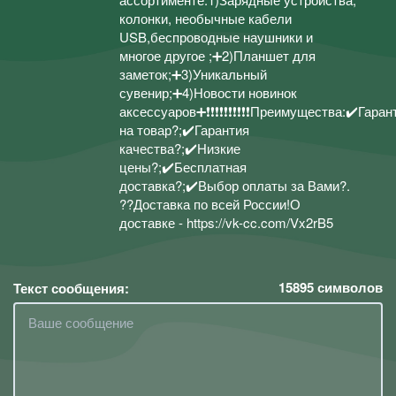
колонки, необычные кабели
USB,беспроводные наушники и
многое другое ;➕2)Планшет для
заметок;➕3)Уникальный
сувенир;➕4)Новости новинок
аксессуаров➕❗❗❗❗❗❗❗❗❗❗Преимущества:✔️Гаран
на товар?;✔️Гарантия
качества?;✔️Низкие
цены?;✔️Бесплатная
доставка?;✔️Выбор оплаты за Вами?.
??Доставка по всей России!О
доставке - https://vk-cc.com/Vx2rB5
15895
символов
Текст сообщения: