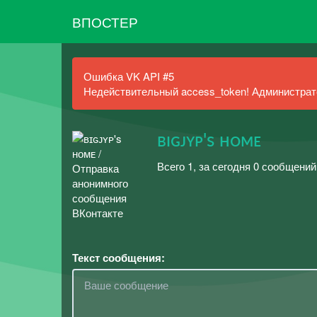
ВПОСТЕР
Ошибка VK API #5
Недействительный access_token! Администрато
ʙɪɢᴊʏᴘ's ʜᴏᴍᴇ
Всего 1, за сегодня 0 сообщений
Текст сообщения: