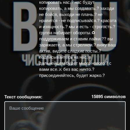
копировать нас.? нас будут
копировать, а мы создавать.? заходи
не бойся, выходи не плачь.? не
нравится - не подписывайся.? красота
и изящность.? мы и есть - строгость.?
группа набирает обороты.♻
поддерживаем и ставим лайки.?? вы
заряжаете, а мы стреляем.? вижу ваш
актив, видите сладкие посты.?
подписывайтесь на нас, в
дальнейшем будет много нового.? с
вами все.⚔ без вас ничто.?
присоединяйтесь, будет жарко.?
15895
символов
Текст сообщения: