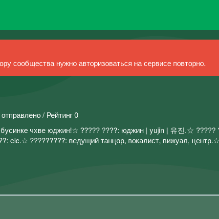
ру сообщества нужно авторизоваться на сервисе повторно.
 отправлено / Рейтинг 0
усинке чхве юджин!☆ ????? ????: юджин | yujin | 유진.☆ ????? 
??: clc.☆ ?????????: ведущий танцор, вокалист, вижуал, центр.☆