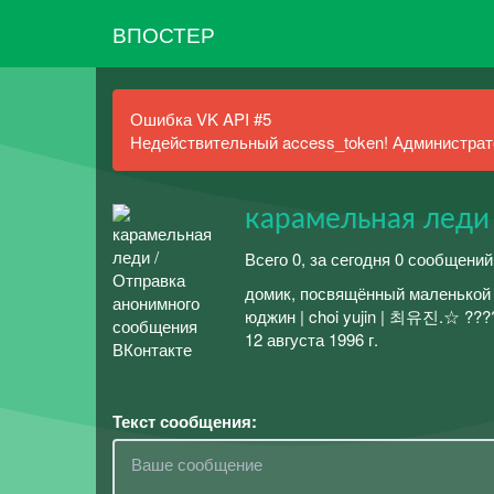
ВПОСТЕР
Ошибка VK API #5
Недействительный access_token! Администрато
карамельная леди
Всего 0, за сегодня 0 сообщений
домик, посвящённый маленькой б
юджин | choi yujin | 최유진.☆ ???
12 августа 1996 г.
Текст сообщения: