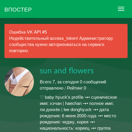
ВПОСТЕР
Ошибка VK API #5
Недействительный access_token! Администратору
сообщества нужно авторизоваться на сервисе
повторно.
sun and flowers
Всего 7, за сегодня 0 сообщений
отправлено / Рейтинг 0
♡ baby hyuck's profile ⇝• сценическое
имя: хэчан | haechan ⇝• полное имя:
ли донхёк | lee donghyuck ⇝• дата
рождения: 6 июня 2000 года ⇝• место
рождения: чеджу, корея ⇝•
национальность: кореец ⇝• группа