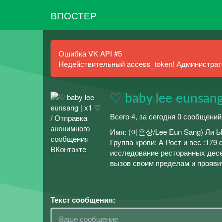
ВПОСТЕР
Ошибка VK API #5
Недействительный access_token! Администрато
♡ baby lee eunsang
Всего 4, за сегодня 0 сообщений
Имя: (이은상/Lee Eun Sang) Ли Ынс
Группа крови: A Рост и вес :179
исследование ресторанных дес
вызов своим пределам и прояви
Текст сообщения: