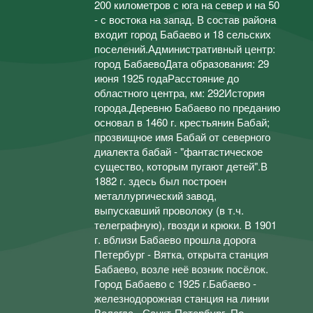
200 километров с юга на север и на 50
- с востока на запад. В состав района
входит город Бабаево и 18 сельских
поселений.Административный центр:
город БабаевоДата образования: 29
июня 1925 годаРасстояние до
областного центра, км: 292История
города.Деревню Бабаево по преданию
основал в 1460 г. крестьянин Бабай;
прозвищное имя Бабай от северного
диалекта бабай - "фантастическое
существо, которым пугают детей".В
1882 г. здесь был построен
металлургический завод,
выпускавший проволоку (в т.ч.
телеграфную), гвозди и крюки. В 1901
г. вблизи Бабаево прошла дорога
Петербург - Вятка, открыта станция
Бабаево, возле неё возник посёлок.
Город Бабаево с 1925 г.Бабаево -
железнодорожная станция на линии
Вологда - Санкт-Петербург. По