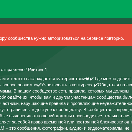
ру сообщества нужно авторизоваться на сервисе повторно.
 отправлено / Рейтинг 1
м и тех кто наслаждается материнством❤️✔️ Где можно делит
ь вопрос анонимно✔️Участвовать в конкурсах ✔️Общаться на л
 мамы, В нашем сообществе есть правила, которых мы должны
облюдайте их, чтобы вам и другим участницам сообщества был
 Участники, нарушающие правила и проявляющие неуважительно
дут ограничены в доступе к сообществу. В сообществе запреще
бые выяснения отношений должны производиться только в лич
вляет за собой право временной или постоянной блокировки одн
М – это сообщения, фотографии, аудио- и видеоматериалы, не