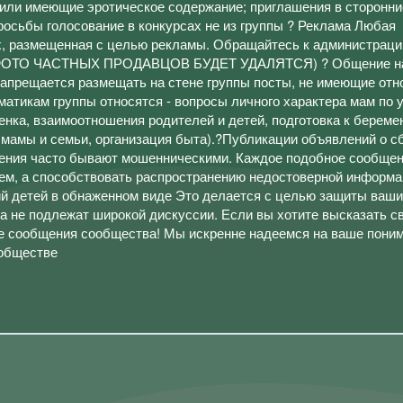
 или имеющие эротическое содержание; приглашения в сторонни
росьбы голосование в конкурсах не из группы ? Реклама Любая
х, размещенная с целью рекламы. Обращайтесь к администраци
 (ФОТО ЧАСТНЫХ ПРОДАВЦОВ БУДЕТ УДАЛЯТСЯ) ? Общение на
Запрещается размещать на стене группы посты, не имеющие отн
матикам группы относятся - вопросы личного характера мам по 
нка, взаимоотношения родителей и детей, подготовка к береме
ь мамы и семьи, организация быта).?Публикации объявлений о с
ления часто бывают мошенническими. Каждое подобное сообщен
ем, а способствовать распространению недостоверной информа
 детей в обнаженном виде Это делается с целью защиты ваши
 не подлежат широкой дискуссии. Если вы хотите высказать св
е сообщения сообщества! Мы искренне надеемся на ваше поним
ообществе