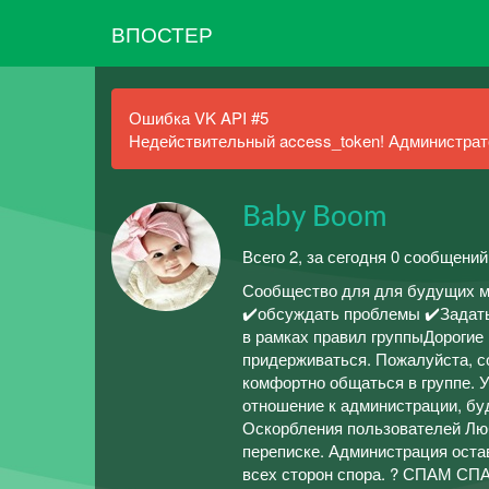
ВПОСТЕР
Ошибка VK API #5
Недействительный access_token! Администрато
Baby Boom
Всего 2, за сегодня 0 сообщений
Сообщество для для будущих ма
✔️обсуждать проблемы ✔️Задат
в рамках правил группыДорогие
придерживаться. Пожалуйста, с
комфортно общаться в группе.
отношение к администрации, бу
Оскорбления пользователей Лю
переписке. Администрация оста
всех сторон спора. ? СПАМ СПА