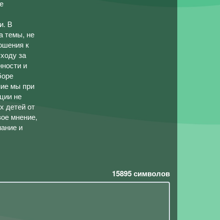
е
и. В
 темы, не
ошения к
уходу за
нности и
боре
ие мы при
ции не
х детей от
ое мнение,
ание и
15895
символов