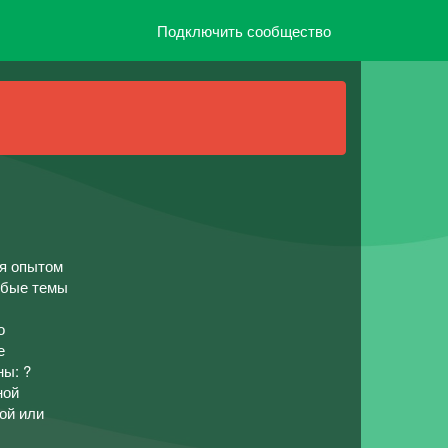
Подключить сообщество
ся опытом
юбые темы
о
е
ны: ?
ной
ой или