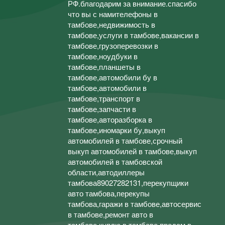
РФ.благодарим за внимание.спасибо
что вы с намителефоны в
тамбове,недвижимость в
тамбове,услуги в тамбове,вакансии в
тамбове,грузоперевозки в
тамбове,ноудбуки в
тамбове,планшеты в
тамбове,автомобили бу в
тамбове,автомобили в
тамбове,транспорт в
тамбове,запчасти в
тамбове,авторазборка в
тамбове,иномарки бу,выкуп
автомобилей в тамбове,срочный
выкуп автомобилей в тамбове,выкуп
автомобилей в тамбовской
области,автодиллеры
тамбова89027282131,перекупщики
авто тамбова,перекупы
тамбова,гаражи в тамбове,автосервис
в тамбове,ремонт авто в
тамбове,куплю в тамбове,продам в