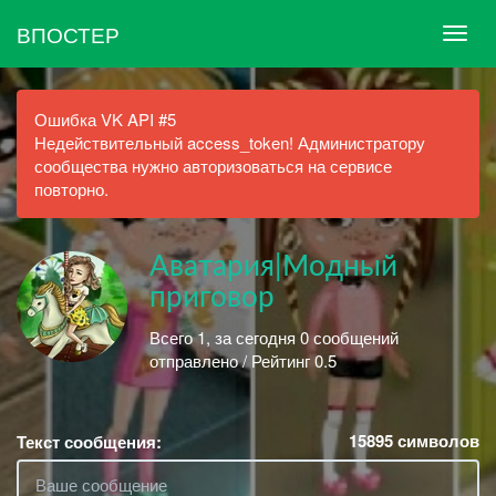
ВПОСТЕР
Ошибка VK API #5
Недействительный access_token! Администратору
сообщества нужно авторизоваться на сервисе
повторно.
Аватария|Модный
приговор
Всего 1, за сегодня 0 сообщений
отправлено / Рейтинг 0.5
15895
символов
Текст сообщения: