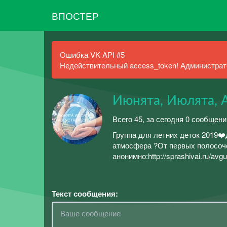
ВПОСТЕР
Ошибка VK API #5
Недействительный access_token! Администрато
Июнята, Июлята, 
Всего 45, за сегодня 0 сообщени
Группа для летних деток 2019❤️
атмосфера ?От первых полосоче
анонимно:http://sprashivai.ru/avg
Текст сообщения: