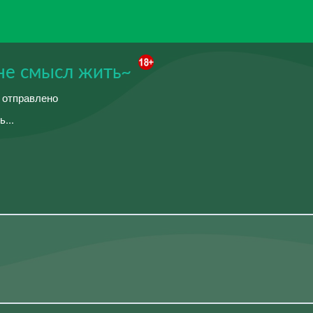
мне смысл жить~
й отправлено
...