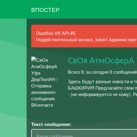
ВПОСТЕР
Ошибка VK API #5
Недействительный access_token! Администрато
СвОя АтмОсферА
Всего 9, за сегодня 0 сообщений
Здесь будут разные новости и тп
БАШКИРИЯ Предлагайте свои пос
- (не информируется не кому). Р
Текст сообщения: