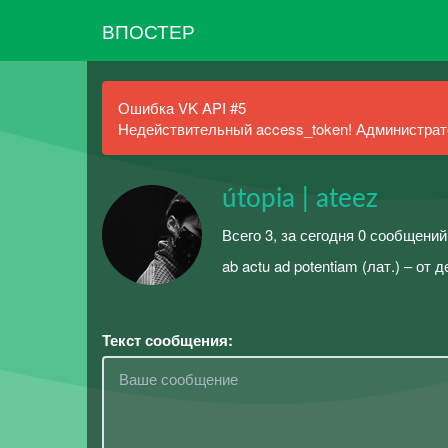
ВПОСТЕР
Ошибка VK API #5
Недействительный access_token! Администрато
útopia | ateez
Всего 3, за сегодня 0 сообщений
ab actu ad potentiam (лат.) – о
Текст сообщения: