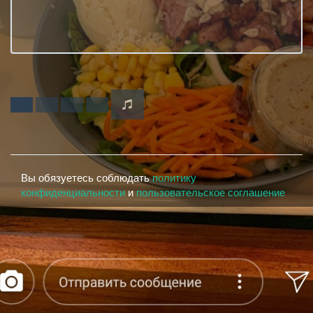
Вы обязуетесь соблюдать
политику
конфиденциальности
и
пользовательское соглашение