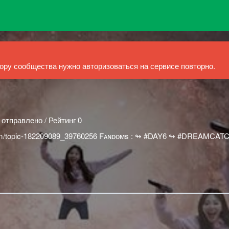
ру сообщества нужно авторизоваться на сервисе повторно.
 отправлено / Рейтинг 0
com/topic-182209089_39760256 Fᴀɴᴅᴏᴍs : ㅤㅤ↬ #DAY6 ㅤㅤ↬ #DREAMCATC