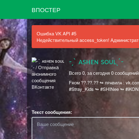
ВПОСТЕР
Ошибка VK API #5
Недействительный access_token! Администрато
- ̗ ̀ ᴀsʜᴇɴ sᴏᴜʟ ̖ ́-
Всего 0, за сегодня 0 сообщений
Fʀᴏᴍ ??.??.?? ㅤㅤ↬ пᴘᴀʙилᴀ : vk.
#Stray_Kids ㅤㅤ↬ #SHINee ㅤㅤ↬ #iKON
Текст сообщения: