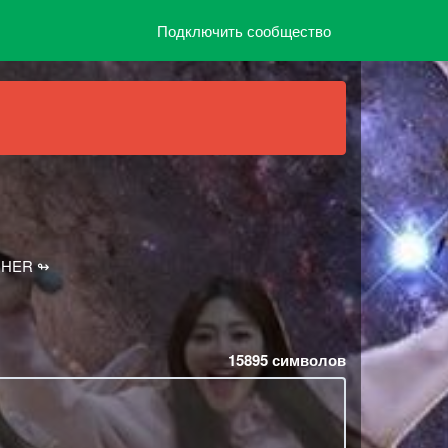
Подключить сообщество
HER ㅤㅤ↬
15895
символов