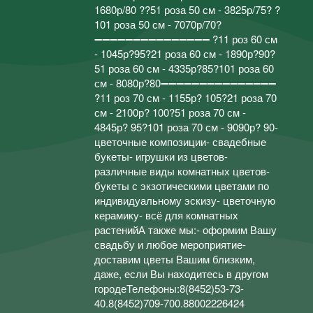
1680р/80 ??51 роза 50 см - 3825р/75? ?
101 роза 50 см - 7070р/70?
➖➖➖➖➖➖➖➖➖➖➖➖➖➖➖ ?11 роз 60 см
- 1045р?95?21 роза 60 см - 1890р?90?
51 роза 60 см - 4335р?85?101 роза 60
см - 8080р?80➖➖➖➖➖➖➖➖➖➖➖➖➖➖➖
?11 роз 70 см - 1155р? 105?21 роза 70
см - 2100р? 100?51 роза 70 см -
4845р? 95?101 роза 70 см - 9090р? 90-
цветочные композиции- свадебные
букеты- игрушки из цветов-
различные виды комнатных цветов-
букеты с экзотическими цветами по
индивидуальному эскизу- цветочную
керамику- всё для комнатных
растенийА также мы:- оформим Вашу
свадьбу и любое мероприятие-
доставим цветы Вашим близким,
даже, если Вы находитесь в другом
городеТелефоны:8(8452)53-73-
40.8(8452)709-700.88002226424