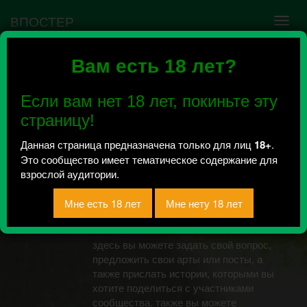
ВПОСТЕР
Вам есть 18 лет?
Ошибка VK API #5
Недействительный access_token! Администратору
Если вам нет 18 лет, покиньте эту
сообщества нужно авторизоваться на сервисе
повторно.
страницу!
Данная страница предназначена только для лиц
18+
.
Это сообщество имеет тематическое содержание для
дом для аромантиков
взрослой аудитории.
и асексуалов
Всего 372, за сегодня 0 сообщений
отправлено
здесь вы можете задать свой вопрос,
предложить свои арты или посты, а
также прислать истории, которыми вы
хотите поделиться с участниками
сообщества. также вы можете