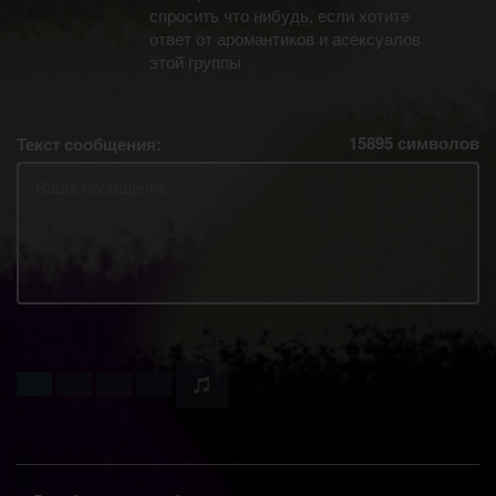
спросить что нибудь, если хотите
ответ от аромантиков и асексуалов
этой группы
15895
символов
Текст сообщения: