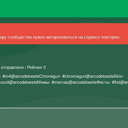
ру сообщества нужно авторизоваться на сервисе повторно.
 отправлено / Рейтинг 0
4- #m4@arcodeloesteChronegun- #chromegun@arcodeloesteSkin-
ccount@arcodeloesteМемы- #memas@arcodeloesteФисты- #fist@ar