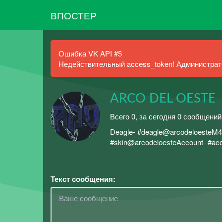
ВПОСТЕР
Ошибка VK API #5
Недействительный access_token! Администрато
ARCO DEL OESTE
Всего 0, за сегодня 0 сообщений
Deagle- #deagle@arcodeloesteM
#skin@arcodeloesteAccount- #a
Текст сообщения: