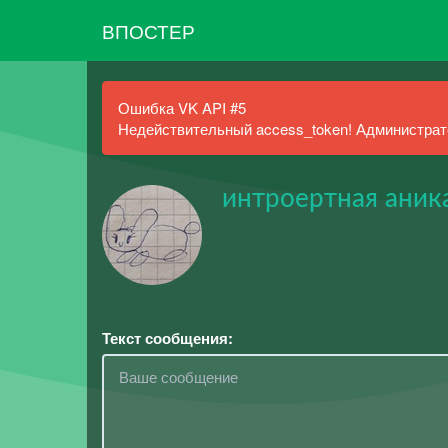
ВПОСТЕР
Ошибка VK API #5
Недействительный access_token! Администрато
интроертная аник
Текст сообщения: