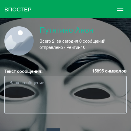
ВПОСТЕР
Путятино Анон
Всего 2, за сегодня 0 сообщений
отправлено / Рейтинг 0
15895
символов
Текст сообщения: