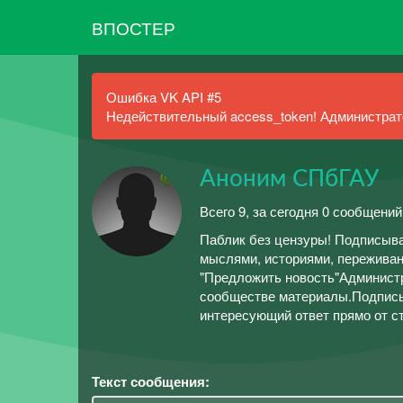
ВПОСТЕР
Ошибка VK API #5
Недействительный access_token! Администрато
Аноним СПбГАУ
Всего 9, за сегодня 0 сообщений
Паблик без цензуры! Подписывай
мыслями, историями, переживани
"Предложить новость"Администр
сообществе материалы.Подписы
интересующий ответ прямо от 
Текст сообщения: