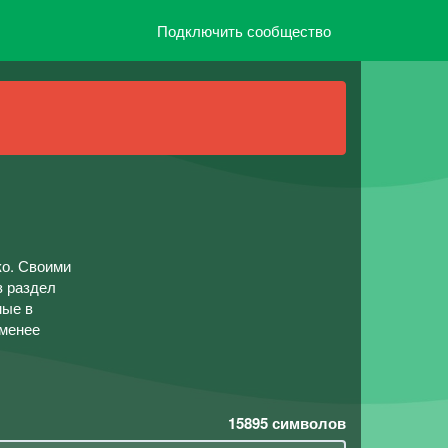
Подключить сообщество
ко. Своими
з раздел
мые в
 менее
15895
символов