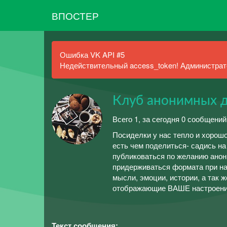
ВПОСТЕР
Ошибка VK API #5
Недействительный access_token! Администрато
Клуб анонимных 
Всего 1, за сегодня 0 сообщений
Посиделки у нас тепло и хорош
есть чем поделиться- садись на 
публиковаться по желанию анон
придерживаться формата при н
мысли, эмоции, истории, а так 
отображающие ВАШЕ настроени
Текст сообщения: