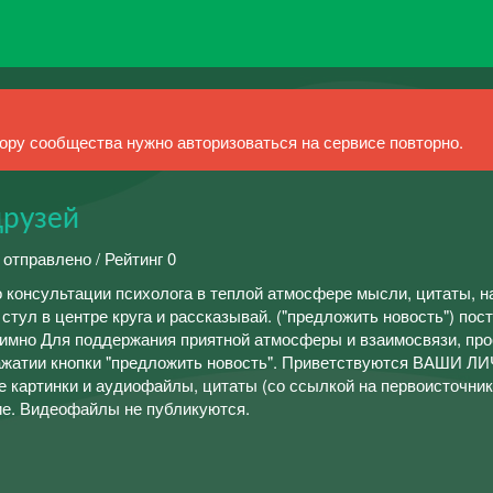
ру сообщества нужно авторизоваться на сервисе повторно.
друзей
 отправлено / Рейтинг 0
о консультации психолога в теплой атмосфере мысли, цитаты, н
стул в центре круга и рассказывай. ("предложить новость") пос
имно Для поддержания приятной атмосферы и взаимосвязи, пр
ажатии кнопки "предложить новость". Приветствуются ВАШИ 
же картинки и аудиофайлы, цитаты (со ссылкой на первоисточник
е. Видеофайлы не публикуются.