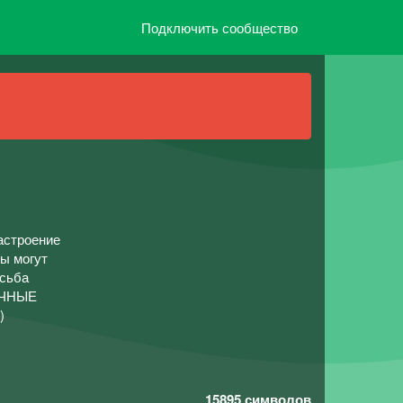
Подключить сообщество
астроение
ты могут
осьба
ЛИЧНЫЕ
)
15895
символов