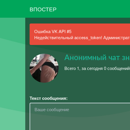
ВПОСТЕР
Ошибка VK API #5
Недействительный access_token! Администрато
Анонимный чат зн
Всего 1, за сегодня 0 сообщений
Текст сообщения: