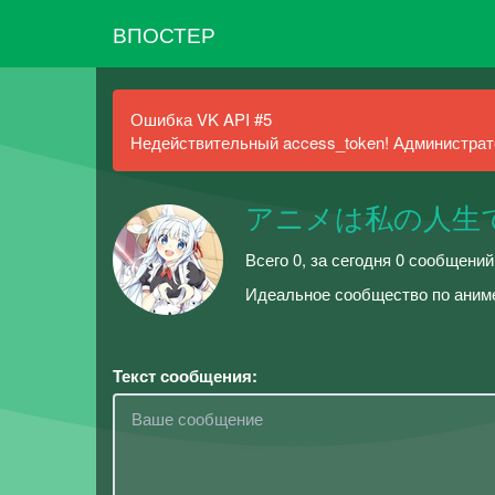
ВПОСТЕР
Ошибка VK API #5
Недействительный access_token! Администрато
アニメは私の人生
Всего 0, за сегодня 0 сообщений
Идеальное сообщество по ани
Текст сообщения: