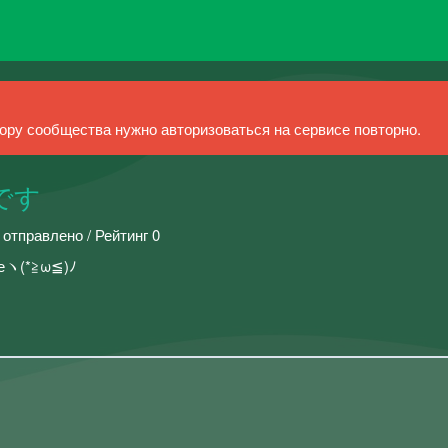
ру сообщества нужно авторизоваться на сервисе повторно.
です
 отправлено / Рейтинг 0
меヽ(*≧ω≦)ﾉ