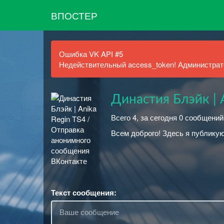
ВПОСТЕР
Ошибка VK API #5
Недействительный access_token! Администрато
Династия Блэйк | 
Всего 4, за сегодня 0 сообщени
Всем доброго! Здесь я публикую
Текст сообщения: