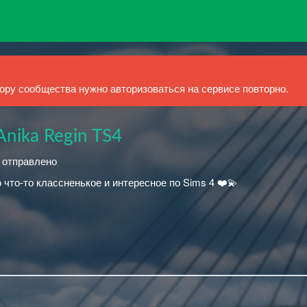
ру сообщества нужно авторизоваться на сервисе повторно.
Anika Regin TS4
й отправлено
 что-то классненькое и интересное по Sims 4 ❤️💫