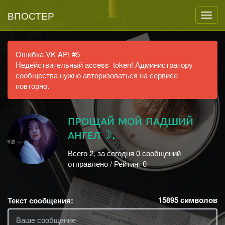
ВПОСТЕР
Ошибка VK API #5
Недействительный access_token! Администратору
сообщества нужно авторизоваться на сервисе
повторно.
пᴘᴏщᴀй ᴍᴏй пᴀдший
ᴀʜгᴇл☽.
Всего 2, за сегодня 0 сообщений
отправлено / Рейтинг 0
15895
символов
Текст сообщения: