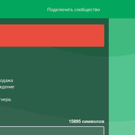
Подключить сообщество
родажа
ождение
тнера.
15895
символов