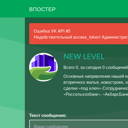
ВПОСТЕР
Ошибка VK API #5
Недействительный access_token! Администрато
NEW LEVEL
Всего 0, за сегодня 0 сообщений
Основные направления нашей к
вторичного жилья, новостроек,
сделки «под ключ».Сотрудничес
«Россельхозбанк», «АкбарсБанк»
Текст сообщения: