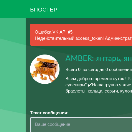
ВПОСТЕР
Ошибка VK API #5
Недействительный access_token! Администрато
AMBER: янтарь, я
Всего 0, за сегодня 0 сообщений
Всем доброго времени суток ! Р
сувениры".✔️Наша группа являе
браслеты, кольца, серьги, куло
Текст сообщения: