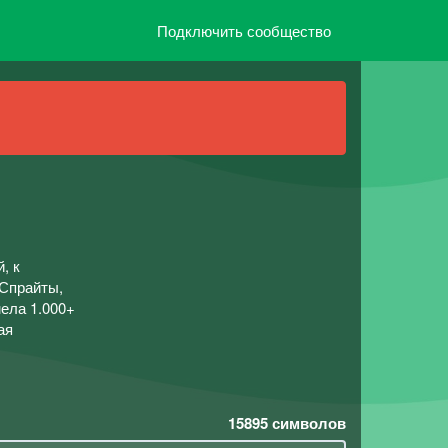
Подключить сообщество
, к
 Спрайты,
мела 1.000+
ая
15895
символов