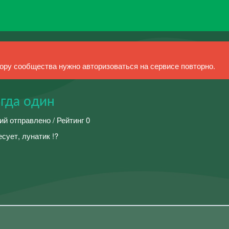
ру сообщества нужно авторизоваться на сервисе повторно.
егда один
ий отправлено / Рейтинг 0
сует, лунатик !?