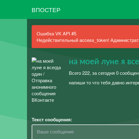
ВПОСТЕР
Ошибка VK API #5
Недействительный access_token! Администрато
на моей луне я вс
Всего 222, за сегодня 0 сообщен
напиши то что тебя давно интере
Текст сообщения: