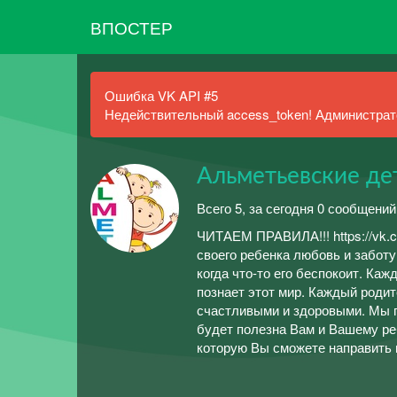
ВПОСТЕР
Ошибка VK API #5
Недействительный access_token! Администрато
Альметьевские де
Всего 5, за сегодня 0 сообщений
ЧИТАЕМ ПРАВИЛА!!! https://vk.
своего ребенка любовь и забот
когда что-то его беспокоит. Ка
познает этот мир. Каждый родит
счастливыми и здоровыми. Мы п
будет полезна Вам и Вашему реб
которую Вы сможете направить 