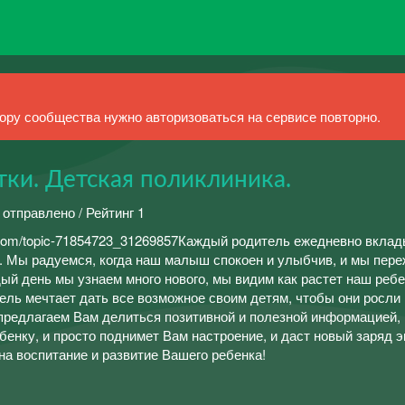
ру сообщества нужно авторизоваться на сервисе повторно.
тки. Детская поликлиника.
 отправлено / Рейтинг 1
com/topic-71854723_31269857Каждый родитель ежедневно вклад
у. Мы радуемся, когда наш малыш спокоен и улыбчив, и мы пере
ждый день мы узнаем много нового, мы видим как растет наш ребе
ель мечтает дать все возможное своим детям, чтобы они росли
редлагаем Вам делиться позитивной и полезной информацией, 
енку, и просто поднимет Вам настроение, и даст новый заряд э
на воспитание и развитие Вашего ребенка!