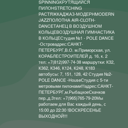
SPINNINGКРУТЯЩИЙСЯ
ПИЛОНSTRETCHING
РАСТЯЖКАДЖАЗ-МОДЕРНMODERN
JAZZПОЛОТНА AIR-CLOTH-
DANCEТАНЕЦ В ВОЗДУШНОМ
КОЛЬЦЕВОЗДУШНАЯ ГИМНАСТИКА
В КОЛЬЦЕСтудия №1 - POLE DANCE
-Островадрес:САНКТ-
ПЕТЕРБУРГ,В.О. м.Приморская, ул.
КОРАБЛЕСТРОИТЕЛЕЙ д. 16, к. 2
тел: +7(812)997-74-38 маршрутки: К32,
К362, К346, К124, К248, К183
автобусы: 7, 151, 128, 42 Студия №2-
POLE DANCE -HouseСтудия с 5-ти
метровыми пилонами!!!адрес:САНКТ-
ПЕТЕРБУРГ,м.РыбацкоеСкачков
пер.,д.3тел: +7(965)765-79-20Мы
работаем для Вас каждый день, с
15:00 до 22:30 !ВОСКРЕСЕНЬЕ
ВЫХОДНОЙ!!!