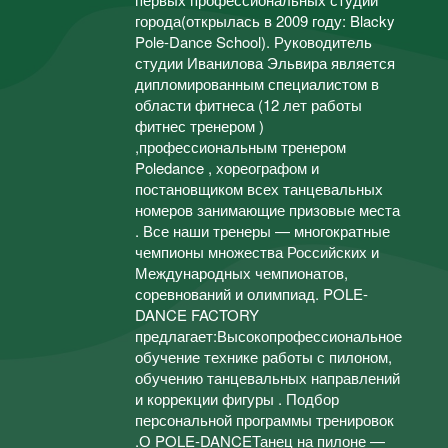
города(открылась в 2009 году: Blacky
Pole-Dance School). Руководитель
студии Иванилова Эльвира является
дипломированным специалистом в
области фитнеса (12 лет работы
фитнес тренером )
,профессиональным тренером
Poledance , хореографом и
постановщиком всех танцевальных
номеров занимающие призовые места
. Все наши тренеры — многократные
чемпионы множества Российских и
Международных чемпионатов,
соревнований и олимпиад. POLE-
DANCE FACTORY
предлагает:Высокопрофессиональное
обучение технике работы с пилоном,
обучению танцевальных направлений
и коррекции фигуры . Подбор
персональной программы тренировок
.О POLE-DANCEТанец на пилоне —