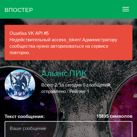
ВПОСТЕР
Ошибка VK API #5
Недействительный access_token! Администратору
сообщества нужно авторизоваться на сервисе
повторно.
Альянс ПИК
Всего 2, за сегодня 0 сообщений
отправлено / Рейтинг 1
15895
символов
Текст сообщения: