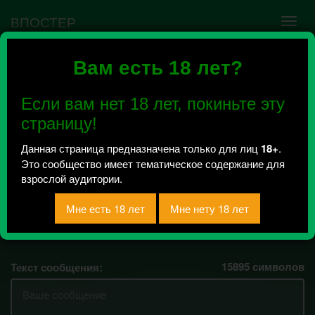
ВПОСТЕР
Вам есть 18 лет?
Ошибка VK API #5
Недействительный access_token! Администратору
Если вам нет 18 лет, покиньте эту
сообщества нужно авторизоваться на сервисе
повторно.
страницу!
Данная страница предназначена только для лиц
18+
.
Это сообщество имеет тематическое содержание для
ALL PORNSTARS
взрослой аудитории.
Всего 1, за сегодня 0 сообщений
отправлено / Рейтинг 0.5
15895
символов
Текст сообщения: